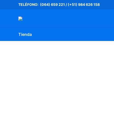
Ir
TELÉFONO: (064) 659 221
/
(+51) 984 626 158
al
contenido
Tienda