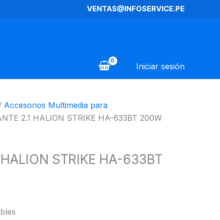
VENTAS@INFOSERVICE.PE
Iniciar sesión
/
Accesorios Multimedia para
NTE 2.1 HALION STRIKE HA-633BT 200W
 HALION STRIKE HA-633BT
ibles