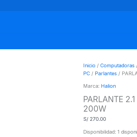
PARLANTE
2.1
HALION
STRIKE
HA-
633BT
200W
cantidad
Inicio
/
Computadoras
PC
/
Parlantes
/ PARLA
Marca:
Halion
PARLANTE 2.1
200W
S/
270.00
Disponibilidad:
1 dispon