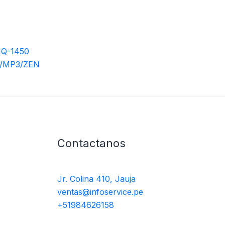
Q-1450
/MP3/ZEN
Contactanos
Jr. Colina 410, Jauja
ventas@infoservice.pe
+51984626158