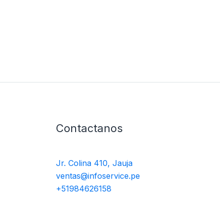
Contactanos
Jr. Colina 410, Jauja
ventas@infoservice.pe
+51984626158