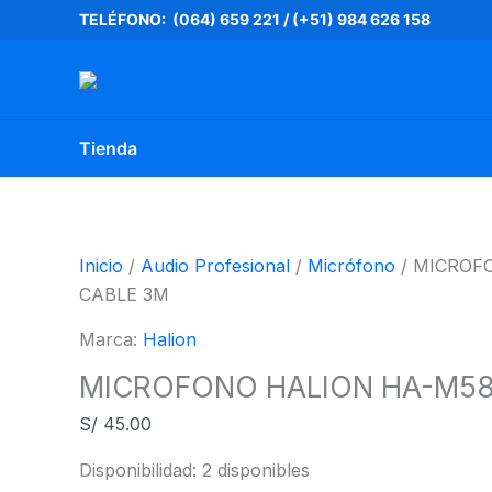
Ir
MICROFONO
TELÉFONO: (064) 659 221
/
(+51) 984 626 158
al
HALION
contenido
HA-
M58
CABLE
Tienda
3M
cantidad
Inicio
/
Audio Profesional
/
Micrófono
/ MICROF
CABLE 3M
Marca:
Halion
MICROFONO HALION HA-M58
S/
45.00
Disponibilidad:
2 disponibles