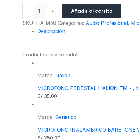
Añadir al carrito
-
+
SKU:
HA-M58
Categorías:
Audio Profesional
,
Mi
Descripción
,
Productos relacionados
Marca:
Halion
MICROFONO PEDESTAL HALION TM-4, 
S/
35.00
Marca:
Generico
MICROFONO INALAMBRICO BARETONE W
S/
280.00