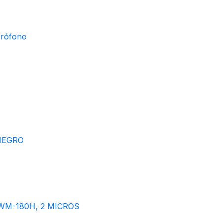
crófono
NEGRO
M-180H, 2 MICROS