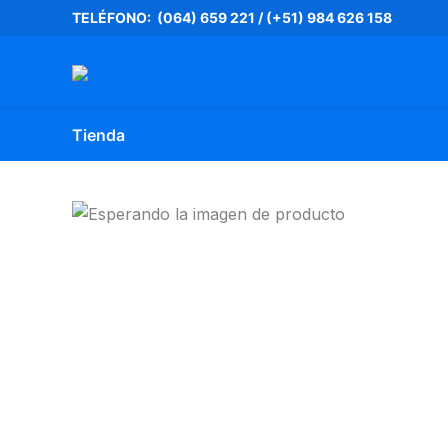
Ir
TELÉFONO: (064) 659 221
/
(+51) 984 626 158
al
contenido
Tienda