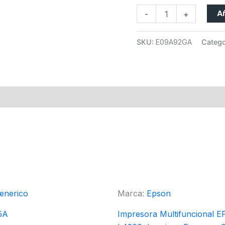
Añ
-
+
SKU:
E09A92GA
Catego
enerico
Marca:
Epson
5A
Impresora Multifuncional 