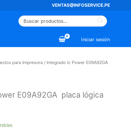
VENTAS@INFOSERVICE.PE
Iniciar sesión
estos para Impresora
/ Integrado Ic Power E09A92GA 
Power E09A92GA  placa lógica
nibles