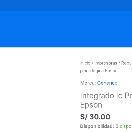
Integrado
Inicio
/
Impresoras
/
Repu
Ic
placa lógica Epson
Power
Marca:
Generico
E09A92GA
Integrado Ic 
placa
Epson
lógica
S/
30.00
Epson
cantidad
Disponibilidad:
6 dispo