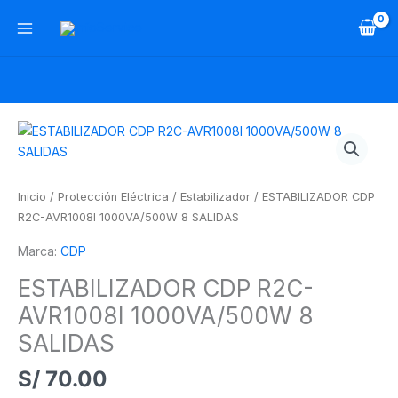
Ir
al
contenido
ESTABILIZADOR
CDP
R2C-
AVR1008I
Inicio
/
Protección Eléctrica
/
Estabilizador
/ ESTABILIZADOR CDP
1000VA/500W
R2C-AVR1008I 1000VA/500W 8 SALIDAS
8
Marca:
CDP
SALIDAS
cantidad
ESTABILIZADOR CDP R2C-
AVR1008I 1000VA/500W 8
SALIDAS
S/
70.00