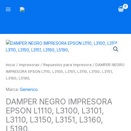
Ir
al
contenido
DAMPER
NEGRO
IMPRESORA
EPSON
Inicio
/
Impresoras
/
Repuestos para Impresora
/ DAMPER NEGRO
L1110,
IMPRESORA EPSON L1110, L3100, L3101, L3110, L3150, L3151,
L3100,
L3160, L5190,
L3101,
Marca:
Generico
L3110,
L3150,
DAMPER NEGRO IMPRESORA
L3151,
EPSON L1110, L3100, L3101,
L3160,
L5190,
L3110, L3150, L3151, L3160,
cantidad
L5190,