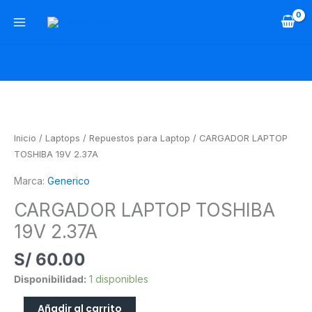
Ir
al
contenido
CARGADOR
LAPTOP
TOSHIBA
Inicio
/
Laptops
/
Repuestos para Laptop
/ CARGADOR LAPTOP
19V
TOSHIBA 19V 2.37A
2.37A
Marca:
Generico
cantidad
CARGADOR LAPTOP TOSHIBA
19V 2.37A
S/
60.00
Disponibilidad:
1 disponibles
Añadir al carrito